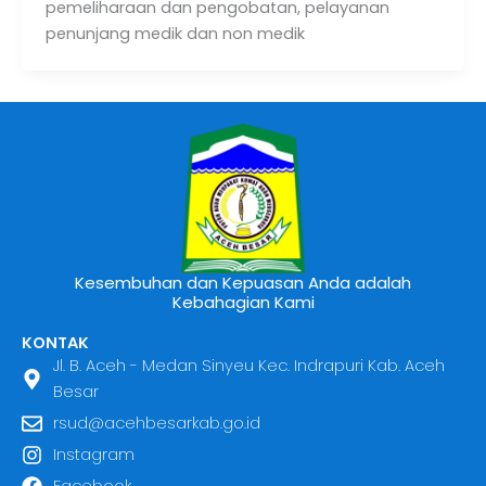
pemeliharaan dan pengobatan, pelayanan
penunjang medik dan non medik
Kesembuhan dan Kepuasan Anda adalah
Kebahagian Kami
KONTAK
Jl. B. Aceh - Medan Sinyeu Kec. Indrapuri Kab. Aceh
Besar
rsud@acehbesarkab.go.id
Instagram